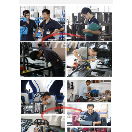
تور
کارخانه
کنترل
کیفیت
با
ما
تماس
بگیرید
اخبار
موارد