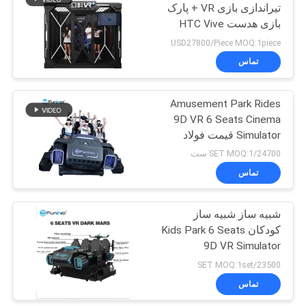
تیراندازی بازی VR + پارک
بازی هدست HTC Vive
129
USD27800/Piece MOQ:1piece
سینمای 5 بعدی 7
تماس
بعدی
Amusement Park Rides
9D VR 6 Seats Cinema
Simulator قیمت فولاد
فلزی
24700/SET MOQ:1 ست
تماس
86
سینمای صندلی های
شبیه ساز شبیه ساز
کودکان Kids Park 6 Seats
حرکت
9D VR Simulator
23500/SET MOQ:1set
تماس