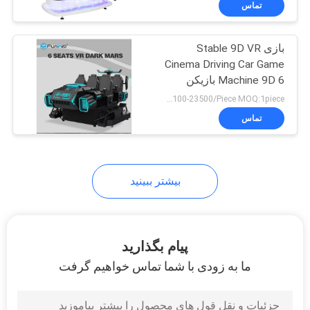
تماس
3
ماشین های بازی آرکید
بازی Stable 9D VR
Cinema Driving Car Game
Machine 9D 6 بازیکن
Amusement Park Rides
USD23100-23500/Piece MOQ:1piece
تماس
بیشتر ببینید
پیام بگذارید
ما به زودی با شما تماس خواهیم گرفت