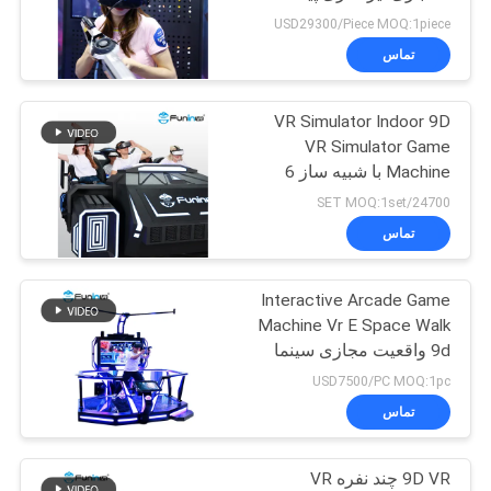
روی
USD29300/Piece MOQ:1piece
نقشه
تماس
115
سایت
VR Simulator Indoor 9D
VR Flight Simulator
VR Simulator Game
PRIVACY
Machine با شبیه ساز 6
صندلی 9d
POLICY
24700/SET MOQ:1set
تماس
Interactive Arcade Game
42
Machine Vr E Space Walk
9d واقعیت مجازی سینما
شبیه ساز ورزشی VR
USD7500/PC MOQ:1pc
تماس
9D VR چند نفره VR