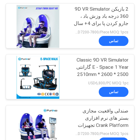
2 بازیکن 9D VR Simulator
27
360 درجه باد وزش باد ،
جارو کردن پا برای 4+ سال
سینما
USD7200-7800/Piece MOQ:1pcs
تماس
Classic 9D VR Simulator
E - Space 1 Year گارانتی
2500 * 2600 * 2510mm
16
USD6,800/PC MOQ:1pc
تماس
پارک تم VR
صندلی واقعیت مجازی
بستر های نرم افزاری
Crank Platform تجهیزات
سینمایی 5D 7D 9D 12D
USD7200-7800/Piece MOQ:1pcs