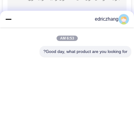
edriczhang
6:53 AM
Good day, what product are you looking for?
دسته بندی های محبوب
همه
شبیه ساز حرکتی 
9D VR شبیه ساز
واقعیت مجازی
شبیه ساز تیراندازی Vr
شبیه ساز مسابقه VR
شبیه ساز ورزشی VR
VR Flight Simulator