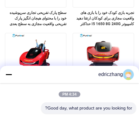
تجربه بازی کودک خود را با بازی های
سطح پارک تفریحی تجاری سرپوشیده
واقعیت مجازی برای کودکان ارتقا دهید
خود را با محتوای هیجان انگیز پارک
کامپیوتر I5 1650 8G 240G حداکثر
تفریحی واقعیت مجازی به سطح بعدی
ظرفیت 200 کیلوگرم
ارتقا دهید.
edriczhang
6 صندلی 9D VR VR سینما حداکثر
قدرت شبیه ساز واقعیت مجازی 9D را
ظرفیت 200 کیلوگرم برای یک تجربه
آزاد کنید 10 تعداد فیلم I5 1650 8G
4:34 PM
فراموش نشدنی
240G تجربه فراگیر
Good day, what product are you looking for?