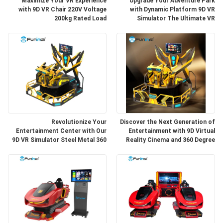
Maximize Your VR Experience
Upgrade Your Adventure Park
PRIVACY
with 9D VR Chair 220V Voltage
with Dynamic Platform 9D VR
200kg Rated Load
Simulator The Ultimate VR
POLICY
Experience
Revolutionize Your
Discover the Next Generation of
Entertainment Center with Our
Entertainment with 9D Virtual
9D VR Simulator Steel Metal 360
Reality Cinema and 360 Degree
Degree Rotation Double Seats
Rotation