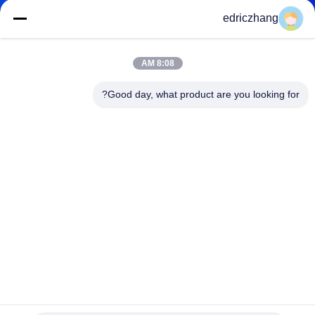
تور
edriczhang
کارخانه
8:08 AM
کنترل
Good day, what product are you looking for?
کیفیت
با
ما
تماس
بگیرید
اخبار
شبیه ساز پرواز واقعیت مجازی پارک تفریحی سواری دو صندلی
ماشین بازی پرواز VR
موارد