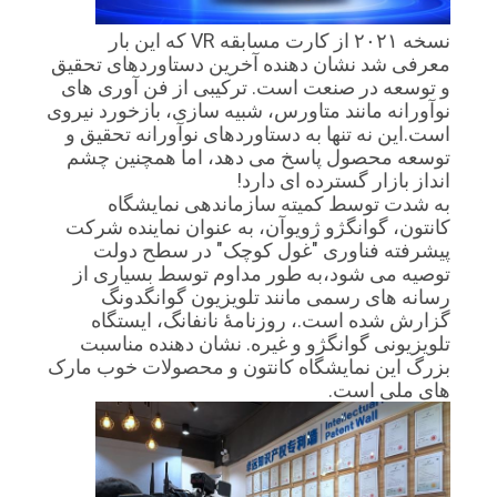
نسخه ۲۰۲۱ از کارت مسابقه VR که این بار
معرفی شد نشان دهنده آخرین دستاوردهای تحقیق
و توسعه در صنعت است. ترکیبی از فن آوری های
نوآورانه مانند متاورس، شبیه سازی، بازخورد نیروی
است.این نه تنها به دستاوردهای نوآورانه تحقیق و
توسعه محصول پاسخ می دهد، اما همچنین چشم
انداز بازار گسترده ای دارد!
به شدت توسط کمیته سازماندهی نمایشگاه
کانتون، گوانگژو ژویوآن، به عنوان نماینده شرکت
پیشرفته فناوری "غول کوچک" در سطح دولت
توصیه می شود،به طور مداوم توسط بسیاری از
رسانه های رسمی مانند تلویزیون گوانگدونگ
گزارش شده است.، روزنامۀ نانفانگ، ایستگاه
تلویزیونی گوانگژو و غیره. نشان دهنده مناسبت
بزرگ این نمایشگاه کانتون و محصولات خوب مارک
های ملی است.