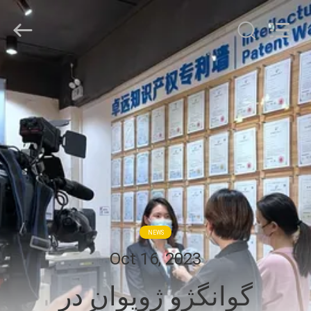
-
2026
Zhuoyuan
Co.,Ltd.
All
Rights
Reserved.
صفحه
اصلی
محصولات
نمایش
VR
NEWS
درباره
Oct 16, 2023
ما
گوانگژو ژويوان در