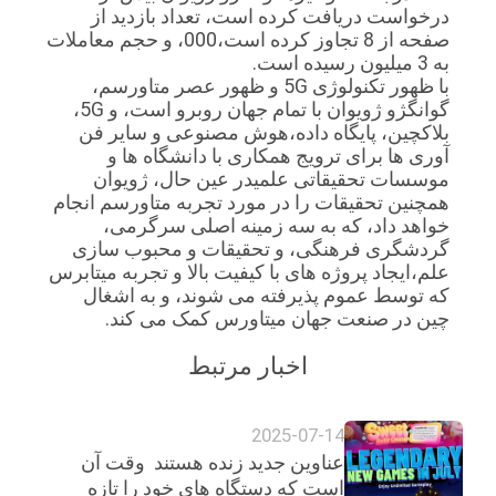
درخواست دریافت کرده است، تعداد بازدید از
صفحه از 8 تجاوز کرده است،000، و حجم معاملات
به 3 میلیون رسیده است.
با ظهور تکنولوژی 5G و ظهور عصر متاورسم،
گوانگژو ژویوان با تمام جهان روبرو است، و 5G،
بلاکچین، پایگاه داده،هوش مصنوعی و سایر فن
آوری ها برای ترویج همکاری با دانشگاه ها و
موسسات تحقیقاتی علمیدر عین حال، ژویوان
همچنین تحقیقات را در مورد تجربه متاورسم انجام
خواهد داد، که به سه زمینه اصلی سرگرمی،
گردشگری فرهنگی، و تحقیقات و محبوب سازی
علم،ایجاد پروژه های با کیفیت بالا و تجربه میتابرس
که توسط عموم پذیرفته می شوند، و به اشغال
چین در صنعت جهان میتاورس کمک می کند.
اخبار مرتبط
2025-07-14
عناوین جدید زنده هستند ️ وقت آن
است که دستگاه های خود را تازه