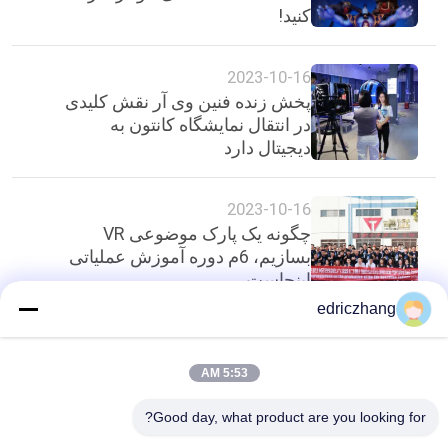
کنید!
2023-10-16
پخش زنده فنین وی آر نقش کلیدی
در انتقال نمایشگاه کانتون به
دیجیتال دارد
2023-10-16
چگونه یک پارک موضوعی VR
بسازیم، 6م دوره آموزش عملیاتی
اینجاست
edriczhang
بالا
5:53 AM
Good day, what product are you looking for?