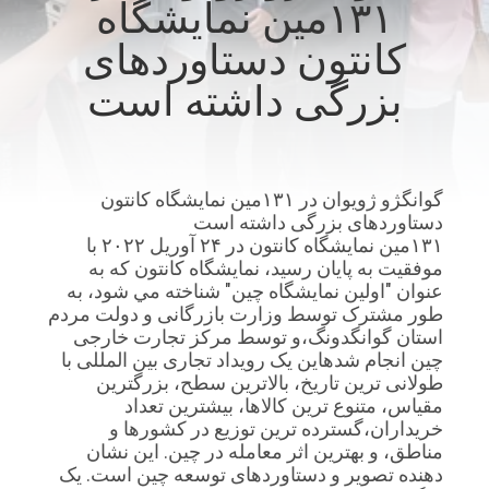
۱۳۱مین نمایشگاه
تور
کانتون دستاوردهای
کارخانه
بزرگی داشته است
کنترل
کیفیت
گوانگژو ژويوان در ۱۳۱مین نمایشگاه کانتون
دستاوردهای بزرگی داشته است
با
۱۳۱مین نمایشگاه کانتون در ۲۴ آوریل ۲۰۲۲ با
ما
موفقیت به پایان رسید، نمایشگاه کانتون که به
عنوان "اولين نمایشگاه چين" شناخته مي شود، به
تماس
طور مشترک توسط وزارت بازرگانی و دولت مردم
بگیرید
استان گوانگدونگ،و توسط مرکز تجارت خارجی
چین انجام شدهاین یک رویداد تجاری بین المللی با
طولانی ترین تاریخ، بالاترین سطح، بزرگترین
اخبار
مقیاس، متنوع ترین کالاها، بیشترین تعداد
خریداران،گسترده ترین توزیع در کشورها و
مناطق، و بهترین اثر معامله در چین. این نشان
دهنده تصویر و دستاوردهای توسعه چین است. یک
موارد