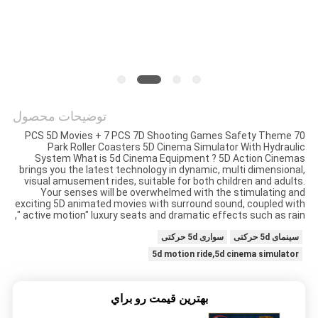
نقشه
سایت
PRIVACY
توضیحات محصول
POLICY
70 PCS 5D Movies + 7 PCS 7D Shooting Games Safety Theme
Park Roller Coasters 5D Cinema Simulator With Hydraulic
System What is 5d Cinema Equipment ? 5D Action Cinemas
brings you the latest technology in dynamic, multi dimensional,
visual amusement rides, suitable for both children and adults.
Your senses will be overwhelmed with the stimulating and
exciting 5D animated movies with surround sound, coupled with
" active motion" luxury seats and dramatic effects such as rain,
سینمای 5d حرکتی
سواری 5d حرکتی
5d motion ride,5d cinema simulator
بهترين قيمت رو براي