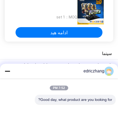
1 set
MOQ：
ادامه هید
سینما
بازی مسابقه ی خود را به سطح بعدی ببرید با بازی های تعاملی شبیه
ساز مسابقه ی ما
edriczhang
سیستم الکتریکی سینمای 5D سینمای دیجیتال پروژکتور 500 کیلوگرم
ظرفیت
7:52 PM
سینمای تجاری 5D داخلی سیستم الکتریکی پروژکتور دیجیتال
Good day, what product are you looking for?
دسته بندی های محبوب
همه