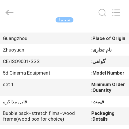
-
2026
Zhuoyuan
Co.,Ltd.
All
سینما
Rights
Reserved.
صفحه
Guangzhou
Place of Origin:
اصلی
نام تجاری:
Zhuoyuan
محصولات
گواهی:
CE/ISO9001/SGS
5d Cinema Equipment
Model Number:
نمایش
1 set
Minimum Order
VR
Quantity:
قیمت:
قابل مذاکره
درباره
ما
Bubble pack+stretch films+wood
Packaging
frame(wood box for choice)
Details: