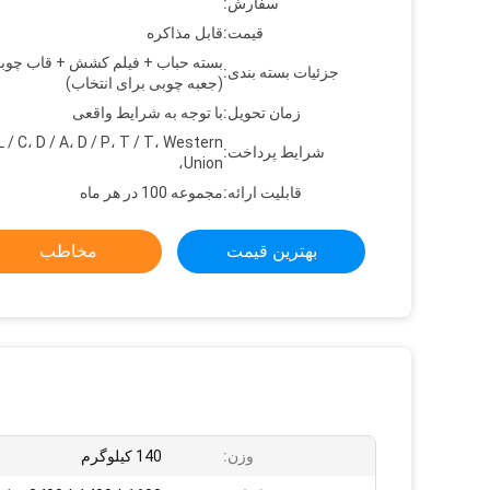
سفارش:
قیمت:
قابل مذاکره
بسته حباب + فیلم کشش + قاب چوب
جزئیات بسته بندی:
(جعبه چوبی برای انتخاب)
زمان تحویل:
با توجه به شرایط واقعی
L / C، D / A، D / P، T / T، Western
شرایط پرداخت:
Union،
قابلیت ارائه:
مجموعه 100 در هر ماه
بهترین قیمت
مخاطب
وزن:
140 کیلوگرم