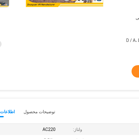
ی
D / A، 
توضیحات محصول
اطلاعات 
ولتاژ:
AC220