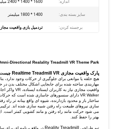
اندازه:
1600 * 1400 * 2400 میلیمتر
سایز بسته بندی:
1400 * 1800 میلیمتر
برجسته کردن:
تردمیل بازی واقعیت مجاز
Omni-Directional Realality Treadmill VR Theme Park با تفنگ بازی های تیراندازی برای فعالیت های تبلیغا
پارک واقعیت مجازی Realtime Treadmill VR
چیست؟
هیچ حلقه یا موانعی برای جلوگیری از حرکات وجود ندارد، بن
مهاربندی ساخته شده برای جابجایی اشکال مختلف بدن در حالی که وزن آن تا 308 پو
واقعیت مجازی نیاز به کاربران ایستاده ایستاده، VR واکر اجازه می دهد نشستن، و آن را برای مسابقات و یا هواپیما بازی ایده آل است.
VR Walker دارای سنسورهای جاسازی شده است که حرکات کاربر را دنبال می کند و آن را به بازی های درون بازی ترجمه می کند.
ساختار باز و محدود بازدارنده، شیوه ای واقع بینانه تر راه ر
سازی نیروهای طبیعت راه رفتن شبیه سازی شده اند.
ترکیبی
می شود حرکت مانند راه رفتن و مانند کشویی کمتر است.
ا
بهتر را حفظ کنند.
Reality Treadmill
تیم طراحی
در واقع برنامه ای برای سا