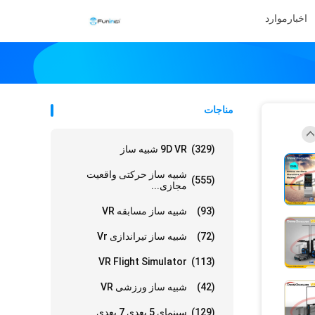
اخبار
موارد
مناجات
(329)
9D VR شبیه ساز
شبیه ساز حرکتی واقعیت
(555)
مجازی...
(93)
شبیه ساز مسابقه VR
(72)
شبیه ساز تیراندازی Vr
VR Flight Simulator
(113)
(42)
شبیه ساز ورزشی VR
(129)
سینمای 5 بعدی 7 بعدی