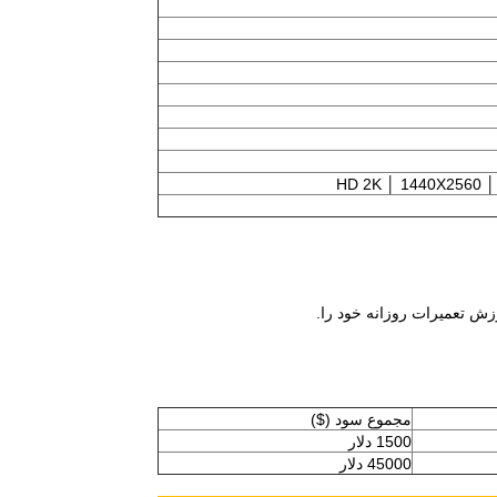
مجموع سود ($)
1500 دلار
45000 دلار