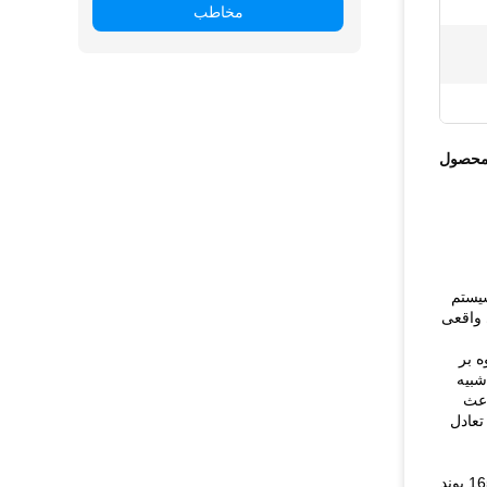
مخاطب
محصول
یستم
 واقعی
ه بر
شبیه
اعث
تعادل
آنها به دنبال ارسال محصولی هستند که وزن آن حدود 165 پوند