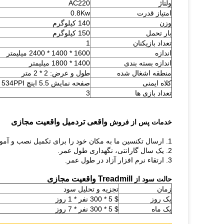
ولتاژ
AC220
امتیاز قدرت
0.8Kw
وزن
140 کیلوگرم
بار تحمل
150 کیلوگرم
تعداد بازیکنان
1
اندازه
1600 * 1400 * 2400 میلیمتر
اندازه بسته بندی
1400 * 1800 میلیمتر
منطقه اشغال شده
طول و عرض: 2 * 2 متر
کلاه ایمنی
صفحه نمایش 5.5 اینچ HD 2K │ 1440X2560 │ 534PPI
تعداد بازی ها
3
واقعی تردمیل واقعیت مجازی
خدمات پس از فروش
1. ارسال تکنسین ما به مکان خود را برای تکمیل نصب و آموزش تعمیرات روزانه خود را.
2. یک سال گارانتی، نگهداری طول عمر.
3. ارتقاء نرم افزار آزاد در طول عمر.
Treadmill واقعیت مجازی
حالت سود از
زمان
تجزیه و تحلیل سود
یک روز
$ 5 * 300 نفر * 1 روز
یک ماه
$ 5 * 300 نفر * 7 روز