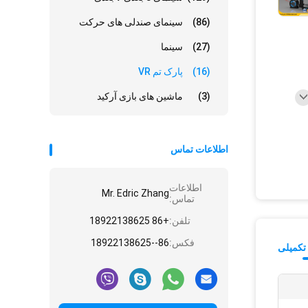
(86)
سینمای صندلی های حرکت
(27)
سینما
(16)
پارک تم VR
(3)
ماشین های بازی آرکید
اطلاعات تماس
اطلاعات
Mr. Edric Zhang
تماس:
تلفن:
+86 18922138625
فکس:
86--18922138625
تکمیلی