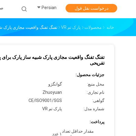
Persian
صف
درخواست نقل قول
خانه
محصولات
پارک تم VR
تفنگ تفنگ واقعیت مجازی پارک شب
تفنگ تفنگ واقعیت مجازی پارک شبیه ساز پارک برای پ
تفریحی
جزئیات محصول:
محل منبع:
گوانگژو
نام تجاری:
Zhuoyuan
گواهی:
CE/ISO9001/SGS
شماره مدل:
پارک تم VR
پرداخت:
مقدار حداقل تعداد
۱ عدد