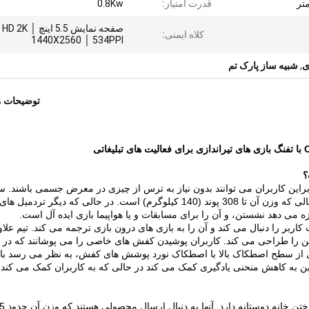
قدرت امتیاز:
0.8Kw
صفحه نمایش 5.5 اینچ HD 2K │
کلاه ایمنی:
1440X2560 │ 534PPI
ی
,
شبیه ساز پارک تم
توضیحات 
تی
ابراین کاربران می توانند بدون نیاز به ترس از چیزی در معرض جسمی باشند.
س
ند (140 کیلوگرم) است.
در حالی که دیگر تردمیل های
تیم علاو
فتن را طراحی می کند.
کاربران پوشیدن کفش های خاصی را می پوشانند که در 
 از سطح اصطکاک بالا با اصطکاک نورد پوشش های کفش، به نظر می رسد ب
ین به کاهش منحنی یادگیری کمک می کند در حالی که به کاربران کمک می کند 
ختن خانه دوستانه دارد.