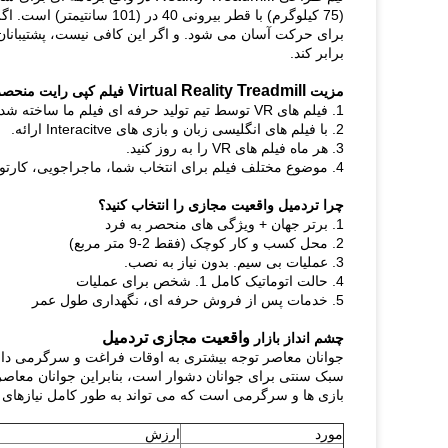
(75 کیلوگرم) با قطر بیرونی 40 در (101 سانتیمتر) است.
اگر
برای حرکت آسان می شود.
برابر کند.
Virtual Reality Treadmill
مزیت
فیلم کپی رایت منحصر
1. فیلم های VR توسط تیم تولید حرفه ای فیلم ما ساخته شده است.
2. با فیلم های انگلیسی زبان و بازی های Interacitve ارائه.
3. هر ماه فیلم های VR را به روز کنید.
4. موضوع مختلف فیلم برای انتخاب شما، ماجراجویی، کارتون، وحشت، جنگ، فرهنگ و غیره به مجموعه ای از همه نوع از مشتریان.
چرا تردمیل واقعیت مجازی را انتخاب کنید؟
1. برتر جهان + ویژگی های منحصر به فرد
2. محل کسب و کار کوچک (فقط 2-9 متر مربع)
3. عملیات بی سیم. بدون نیاز به نصب.
4. حالت اتوماتیک کامل 1. شخص برای عملیات
5. خدمات پس از فروش حرفه ای، نگهداری طول عمر
واقعیت مجازی تردمیل
چشم انداز بازار
سبک سنتی برای جوانان دشوار است، بنابراین جوانان معاص
بازی ها و سرگرمی است که می تواند به طور کامل نیازهای جو
مورد
ارزش