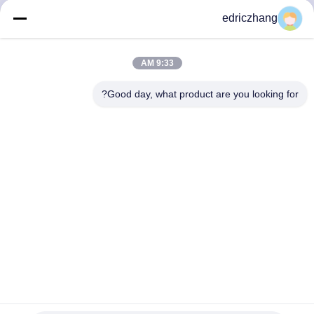
تور
edriczhang
کارخانه
9:33 AM
کنترل
Good day, what product are you looking for?
کیفیت
با
ما
تماس
بگیرید
اخبار
شبیه ساز مسابقه تعاملی حرکتی سینمای 7 بعدی، افزودنی عالی
برای مرکز سرگرمی شما
موارد