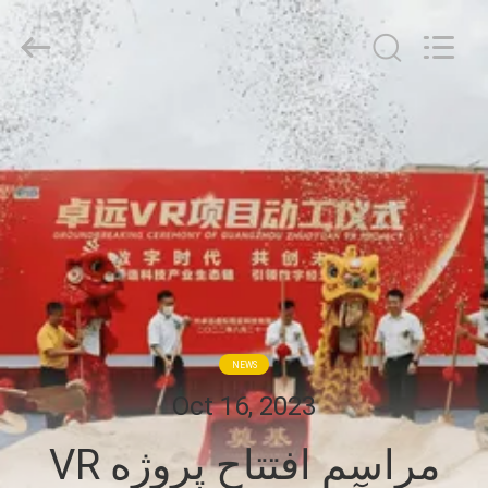
-
2026
Zhuoyuan
Co.,Ltd.
All
Rights
Reserved.
صفحه
اصلی
محصولات
نمایش
VR
NEWS
درباره
Oct 16, 2023
ما
مراسم افتتاح پروژه VR