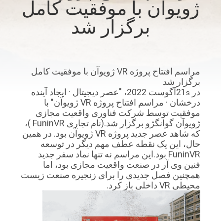
ژویوآن با موفقیت کامل
تور
برگزار شد
کارخانه
کنترل
کیفیت
مراسم افتتاح پروژه VR ژویوآن با موفقیت کامل
برگزار شد
در 21
آگوست 2022، "عصر دیجیتال · ایجاد آینده
s
با
درخشان · مراسم افتتاح پروژه VR ژویوآن" با
موفقیت توسط شرکت فناوری واقعیت مجازی
ما
ژویوآن گوانگژو برگزار شد.(نام تجاری ️FuninVR ️)،
که شاهد عصر جدید پروژه VR ژویوآن بود. در همین
تماس
حال، این یک نقطه عطف مهم دیگر در توسعه
بگیرید
FuninVR بود.این مراسم نه تنها نماد سفر جدید
فنین وی آر در صنعت واقعیت مجازی بود، اما
همچنین فصل جدیدی را برای زنجیره صنعت زیست
اخبار
محیطی VR داخلی باز کرد.
موارد