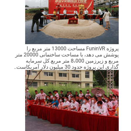
نقشه
سایت
PRIVACY
پروژه FuninVR مساحت 13000 متر مربع را
POLICY
پوشش می دهد، با مساحت ساختمانی 20000 متر
مربع و زیرزمین 8،000 متر مربع.کل سرمایه
گذاری این پروژه حدود 30 میلیون دلار آمریکاست..