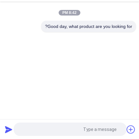
بالا
8:42 PM
Good day, what product are you looking for?
دسته بندی های محبوب
همه
شبیه ساز حرکتی 
9D VR شبیه ساز
واقعیت مجازی
شبیه ساز تیراندازی Vr
شبیه ساز مسابقه VR
شبیه ساز ورزشی VR
VR Flight Simulator
سینمای صندلی های 
سینمای 5 بعدی 7 بعدی
حرکت
درخواست نقل قول