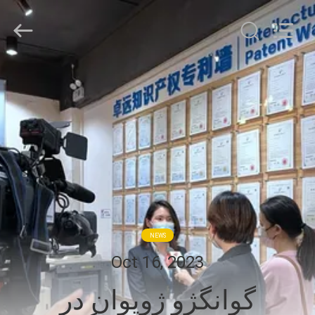
-
2026
Zhuoyuan
Co.,Ltd.
All
Rights
Reserved.
صفحه
اصلی
محصولات
نمایش
VR
NEWS
درباره
Oct 16, 2023
ما
گوانگژو ژويوان در