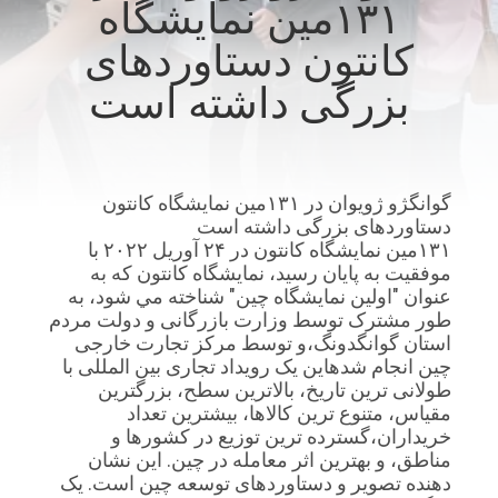
۱۳۱مین نمایشگاه
تور
کانتون دستاوردهای
کارخانه
بزرگی داشته است
کنترل
کیفیت
گوانگژو ژويوان در ۱۳۱مین نمایشگاه کانتون
دستاوردهای بزرگی داشته است
با
۱۳۱مین نمایشگاه کانتون در ۲۴ آوریل ۲۰۲۲ با
ما
موفقیت به پایان رسید، نمایشگاه کانتون که به
عنوان "اولين نمایشگاه چين" شناخته مي شود، به
تماس
طور مشترک توسط وزارت بازرگانی و دولت مردم
بگیرید
استان گوانگدونگ،و توسط مرکز تجارت خارجی
چین انجام شدهاین یک رویداد تجاری بین المللی با
طولانی ترین تاریخ، بالاترین سطح، بزرگترین
اخبار
مقیاس، متنوع ترین کالاها، بیشترین تعداد
خریداران،گسترده ترین توزیع در کشورها و
مناطق، و بهترین اثر معامله در چین. این نشان
دهنده تصویر و دستاوردهای توسعه چین است. یک
موارد