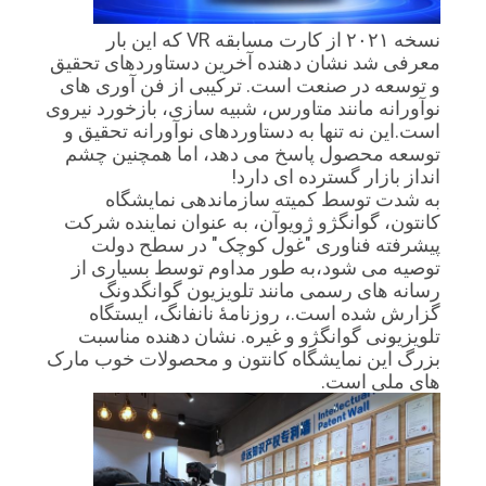
نسخه ۲۰۲۱ از کارت مسابقه VR که این بار
معرفی شد نشان دهنده آخرین دستاوردهای تحقیق
و توسعه در صنعت است. ترکیبی از فن آوری های
نوآورانه مانند متاورس، شبیه سازی، بازخورد نیروی
است.این نه تنها به دستاوردهای نوآورانه تحقیق و
توسعه محصول پاسخ می دهد، اما همچنین چشم
انداز بازار گسترده ای دارد!
به شدت توسط کمیته سازماندهی نمایشگاه
کانتون، گوانگژو ژویوآن، به عنوان نماینده شرکت
پیشرفته فناوری "غول کوچک" در سطح دولت
توصیه می شود،به طور مداوم توسط بسیاری از
رسانه های رسمی مانند تلویزیون گوانگدونگ
گزارش شده است.، روزنامۀ نانفانگ، ایستگاه
تلویزیونی گوانگژو و غیره. نشان دهنده مناسبت
بزرگ این نمایشگاه کانتون و محصولات خوب مارک
های ملی است.