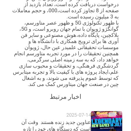
درخواست دریافت کرده است، تعداد بازدید از
صفحه از 8 تجاوز کرده است،000، و حجم معاملات
به 3 میلیون رسیده است.
با ظهور تکنولوژی 5G و ظهور عصر متاورسم،
گوانگژو ژویوان با تمام جهان روبرو است، و 5G،
بلاکچین، پایگاه داده،هوش مصنوعی و سایر فن
آوری ها برای ترویج همکاری با دانشگاه ها و
موسسات تحقیقاتی علمیدر عین حال، ژویوان
همچنین تحقیقات را در مورد تجربه متاورسم انجام
خواهد داد، که به سه زمینه اصلی سرگرمی،
گردشگری فرهنگی، و تحقیقات و محبوب سازی
علم،ایجاد پروژه های با کیفیت بالا و تجربه میتابرس
که توسط عموم پذیرفته می شوند، و به اشغال
چین در صنعت جهان میتاورس کمک می کند.
اخبار مرتبط
2025-07-14
عناوین جدید زنده هستند ️ وقت آن
است که دستگاه های خود را تازه