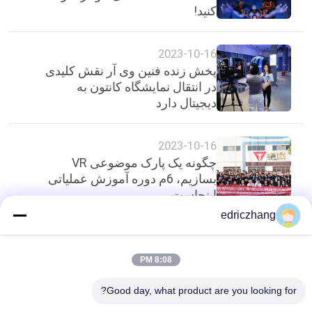
کنید!
2023-10-16
پخش زنده فنین وی آر نقش کلیدی
در انتقال نمایشگاه کانتون به
دیجیتال دارد
2023-10-16
چگونه یک پارک موضوعی VR
بسازیم، 6م دوره آموزش عملیاتی
اینجاست
edriczhang
بالا
8:08 PM
Good day, what product are you looking for?